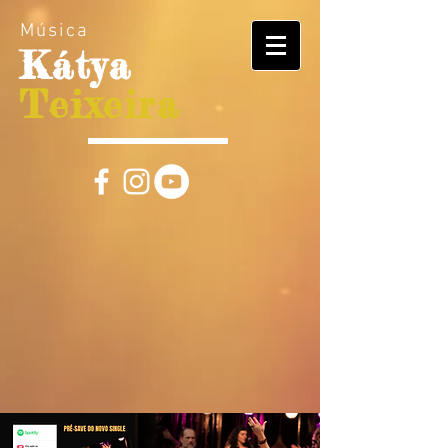
Música
Kátya
Teixeira