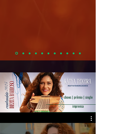
shows | prêmio | single
imprensa