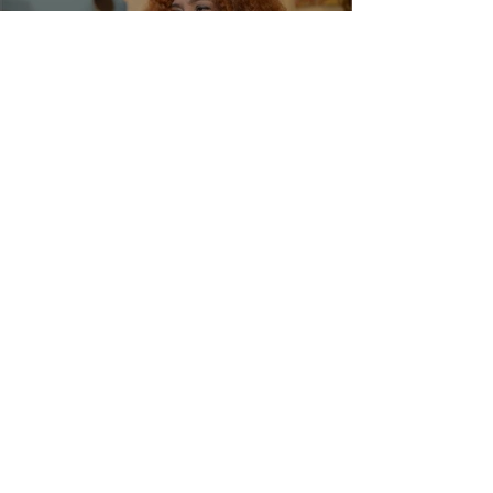
Kátya Teixeira | vídeos
katxereprod@gmail.com
Faça parte da minha lista de emails
Se mantenha atualizad@ das
novidades