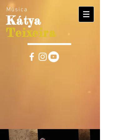
Música
Kátya
Teixeira