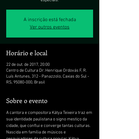
especiais.
A inscrição está fechada
Ver outros eventos
Horário e local
22 de out. de 2017, 20:00
Centro de Cultura Dr. Henrique Ordovás F, R.
Luís Antunes, 312 - Panazzolo, Caxias do Sul -
RS, 95080-000, Brasil
Sobre o evento
A cantora e compositora Kátya Teixeira traz em 
sua identidade paulistana o signo mestiço da 
cidade, que conflui e converge tantas culturas. 
Nascida em família de músicos e 
pesquisadores da cultura popular, Kátya 