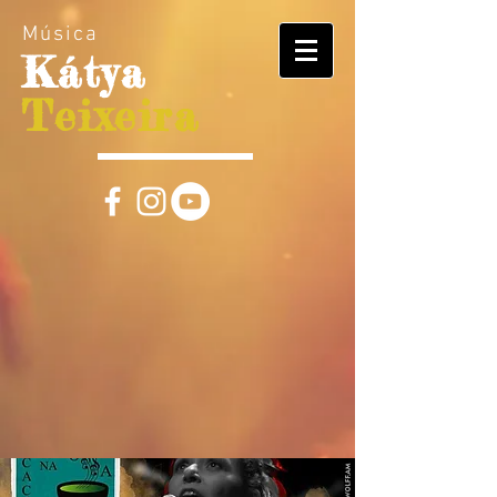
Música
Kátya
Teixeira