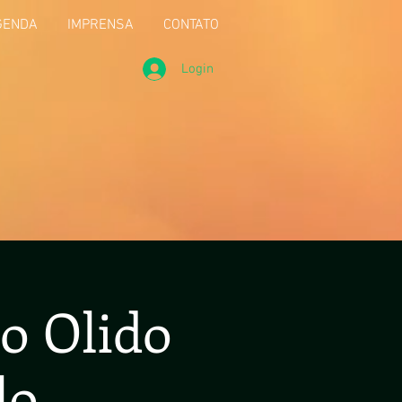
GENDA
IMPRENSA
CONTATO
Login
to Olido
lo