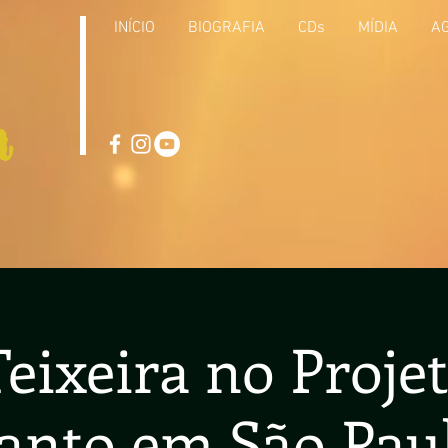
INÍCIO
BIOGRAFIA
CDs
MÍDIA
A
a
eixeira no Proje
anto em São Pau