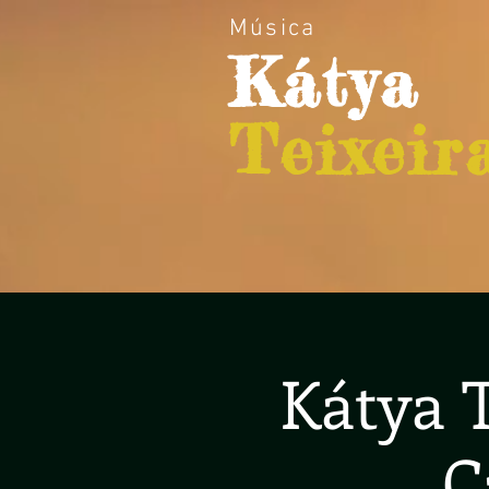
Música
Kátya
Teixeir
Kátya T
C