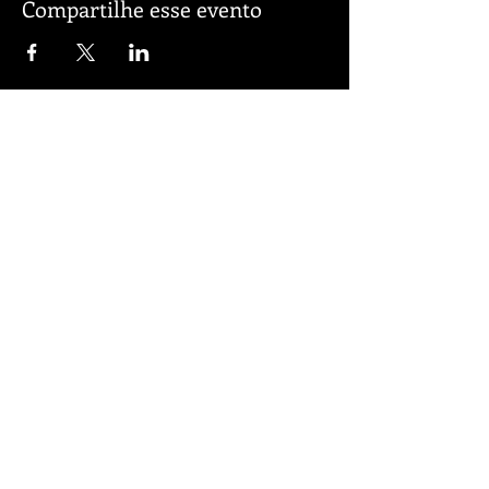
Compartilhe esse evento
katxereprod@gmail.com
Faça parte da minha lista de emails
Se mantenha atualizad@ das
novidades
Inscreva-se