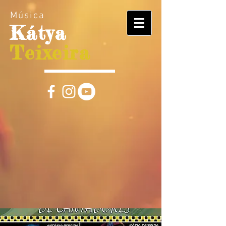
Música
Kátya
Teixeira