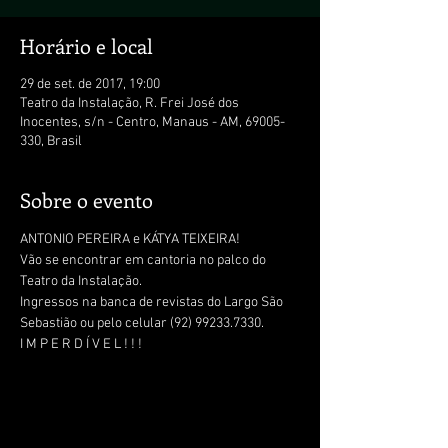
Horário e local
29 de set. de 2017, 19:00
Teatro da Instalação, R. Frei José dos
Inocentes, s/n - Centro, Manaus - AM, 69005-
330, Brasil
Sobre o evento
ANTONIO PEREIRA e KÁTYA TEIXEIRA! 
Vão se encontrar em cantoria no palco do 
Teatro da Instalação.
Ingressos na banca de revistas do Largo São 
Sebastião ou pelo celular (92) 99233.7330. 
I M P E R D Í V E L ! ! !