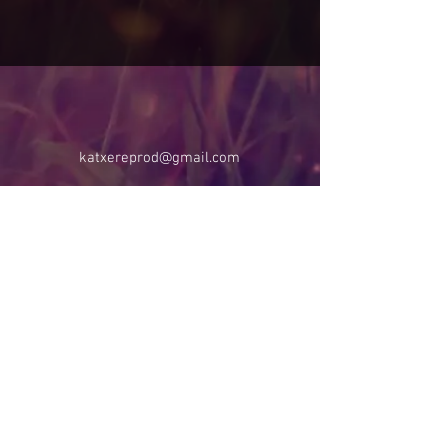
katxereprod@gmail.com
Faça parte da minha lista de emails
Se mantenha atualizad@ das
novidades
Inscreva-se