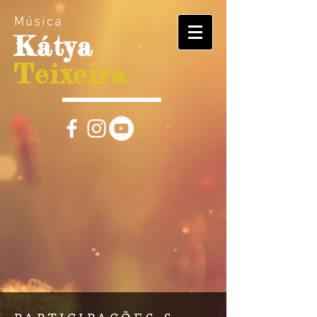
Música
Kátya
Teixeira